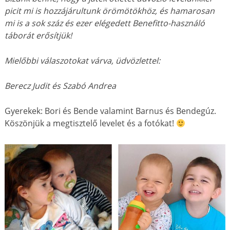
picit mi is hozzájárultunk örömötökhöz, és hamarosan
mi is a sok száz és ezer elégedett Benefitto-használó
táborát erősítjük!
Mielőbbi válaszotokat várva, üdvözlettel:
Berecz Judit és Szabó Andrea
Gyerekek: Bori és Bende valamint Barnus és Bendegúz.
Köszönjük a megtisztelő levelet és a fotókat!