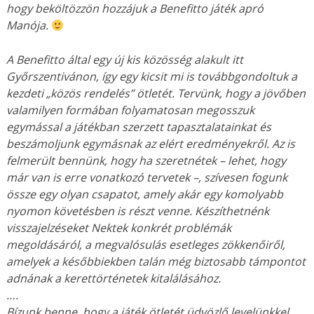
hogy beköltözzön hozzájuk a Benefitto játék apró
Manója.
A Benefitto által egy új kis közösség alakult itt
Győrszentivánon, így egy kicsit mi is továbbgondoltuk a
kezdeti „közös rendelés” ötletét. Tervünk, hogy a jövőben
valamilyen formában folyamatosan megosszuk
egymással a játékban szerzett tapasztalatainkat és
beszámoljunk egymásnak az elért eredményekről. Az is
felmerült bennünk, hogy ha szeretnétek – lehet, hogy
már van is erre vonatkozó tervetek –, szívesen fogunk
össze egy olyan csapatot, amely akár egy komolyabb
nyomon követésben is részt venne. Készíthetnénk
visszajelzéseket Nektek konkrét problémák
megoldásáról, a megvalósulás esetleges zökkenőiről,
amelyek a későbbiekben talán még biztosabb támpontot
adnának a kerettörténetek kitalálásához.
….
Bízunk benne, hogy a játék ötletét üdvözlő levelünkkel