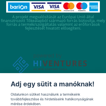
A projekt megvalósítását az Európai Unió által
finanszírozott Tőkealapból származó forrás biztosítja, mely
forrás a termék/szolgáltatás valamint az erőforrások
fejlesztését hivatott elősegíteni.
Adj egy sütit a manóknak!
Oldalunkon sütiket használunk a termékeink
továbbfejlesztése és hirdetéseink hatékonyságának
mérése érdekében.