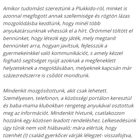
Amikor tudomást szereztünk a Plukkido-ról, minket is
azonnal megfogott annak szellemisége és rögtön lázas
mozgolódásba kezdtünk, hogy minél több
anyukatársunknak vihessük el a hírt. Örömmel töltött el
bennünket, hogy létezik egy játék, mely megtanít
bennünket arra, hogyan javítsuk, fejlesszük a
gyermekeinkkel való kommunikációt, s amely kézzel
fogható segítséget nyújt azoknak a megfeneklett
helyzeteknek a megoldásában, melyeknek kapcsán már
százezredszerre is csődöt mondtunk.
Mindenkit mozgósítottunk, akit csak lehetett.
Személyesen, telefonon, a közösségi portálon keresztül
és baba-mama klubokban rengeteg anyukával osztottuk
meg az információt. Mindenkit hívtunk, csatlakozzon
hozzánk egy közösen leadott rendeléshez. Lelkesedésünk
úgy tűnik nem volt hiábavaló: mára elértük, hogy
tizenhét (!) család gyerkőcei várják lélegzet- visszafojtva,