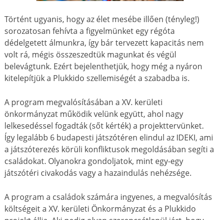
Történt ugyanis, hogy az élet mesébe illően (tényleg!)
sorozatosan fehívta a figyelmünket egy régóta
dédelgetett álmunkra, így bár tervezett kapacitás nem
volt rá, mégis összeszedtük magunkat és végül
belevágtunk. Ezért bejelenthetjük, hogy még a nyáron
kitelepítjük a Plukkido szellemiségét a szabadba is.
A prog
ram megvalósításában a XV. kerületi
önkormányzat működik velünk együtt, ahol nagy
lelkesedéssel fogadták (sőt kérték) a projekttervünket.
Így legalább 6 budapesti játszótéren elindul az IDEKI, ami
a játszóterezés körüli konfliktusok megoldásában segíti a
családokat. Olyanokra gondoljatok, mint egy-egy
játszótéri civakodás vagy a hazaindulás nehézsége.
A program a családok számára ingyenes, a megvalósítás
költségeit a XV. kerületi Önkormányzat és a Plukkido