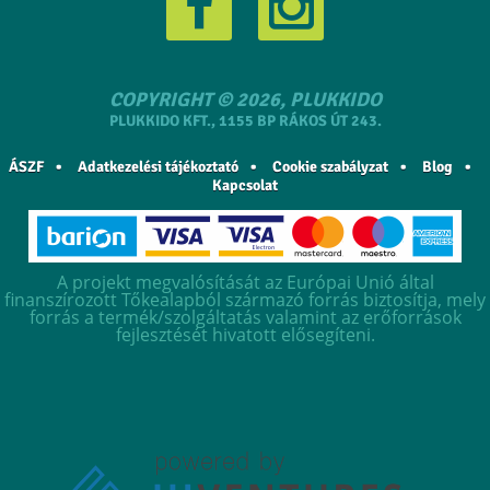
COPYRIGHT © 2026, PLUKKIDO
PLUKKIDO KFT., 1155 BP RÁKOS ÚT 243.
ÁSZF
Adatkezelési tájékoztató
Cookie szabályzat
Blog
Kapcsolat
A projekt megvalósítását az Európai Unió által
finanszírozott Tőkealapból származó forrás biztosítja, mely
forrás a termék/szolgáltatás valamint az erőforrások
fejlesztését hivatott elősegíteni.