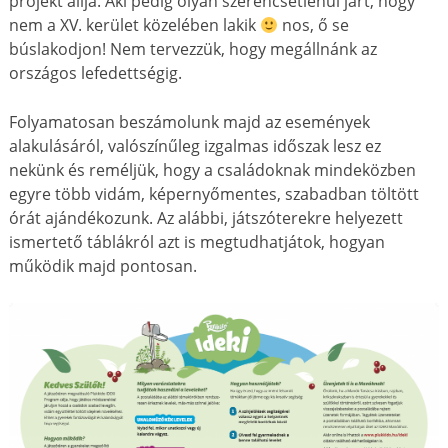
projekt állja. Aki pedig olyan szerencsétlenül járt, hogy
nem a XV. kerület közelében lakik
nos, ő se
búslakodjon! Nem tervezzük, hogy megállnánk az
országos lefedettségig.
Folyamatosan beszámolunk majd az események
alakulásáról, valószínűleg izgalmas időszak lesz ez
nekünk és reméljük, hogy a családoknak mindeközben
egyre több vidám, képernyőmentes, szabadban töltött
órát ajándékozunk. Az alábbi, játszóterekre helyezett
ismertető táblákról a
zt is megtudhatjátok, hogyan
működik majd pontosan.