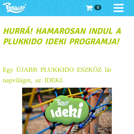
0
HURRÁ! HAMAROSAN INDUL A
PLUKKIDO IDEKI PROGRAMJA!
Egy ÚJABB PLUKKIDO ESZKÖZ lát
napvilágot, az IDEKI.