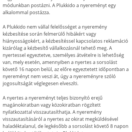
módunkban postázni. A Plukkido a nyereményt egy
alkalommal postázza.
A Plukkido nem vállal felelősséget a nyeremény
kézbesítése során felmerülő hibákért vagy
hiányosságokért, a kézbesítéssel kapcsolatos reklamáció
kizárólag a kézbesítő vállalkozásnál tehető meg. A
nyertessel egyeztetve, személyes átvételre is lehetőség
van, mely esetén, amennyiben a nyertes a sorsolást
követő 16 napon belül, az előre egyeztetett időpontban a
nyereményt nem veszi át, úgy a nyereményre szóló
jogosultságát véglegesen elveszíti.
A nyertes a nyereményt teljes bizonyító erejű
magánokiratban vagy közokiratban rögzített
nyilatkozattal visszautasíthatja. A nyeremény
visszautasításáról a nyertes az okirat megküldésével
haladéktalanul, de legkésőbb a sorsolást követő 8 napon