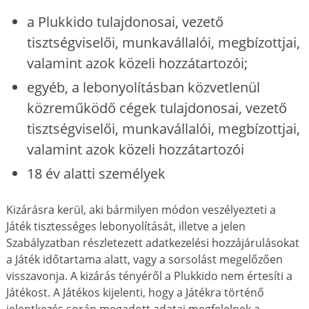
a Plukkido tulajdonosai, vezető
tisztségviselői, munkavállalói, megbízottjai,
valamint azok közeli hozzátartozói;
egyéb, a lebonyolításban közvetlenül
közreműködő cégek tulajdonosai, vezető
tisztségviselői, munkavállalói, megbízottjai,
valamint azok közeli hozzátartozói
18 év alatti személyek
Kizárásra kerül, aki bármilyen módon veszélyezteti a
Játék tisztességes lebonyolítását, illetve a jelen
Szabályzatban részletezett adatkezelési hozzájárulásokat
a Játék időtartama alatt, vagy a sorsolást megelőzően
visszavonja. A kizárás tényéről a Plukkido nem értesíti a
Játékost. A Játékos kijelenti, hogy a Játékra történő
jelentkezés során megadott adatai megfelelnek a