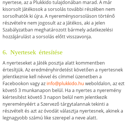
nyertese, az a Plukkido tulajdonában marad. A már
kisorsolt Játékosok a sorsolás további részében nem
sorsolhatók ki újra. A nyereménysorsoláson történő
részvételre nem jogosult az a Játékos, aki a jelen
Szabályzatban meghatározott bármely adatkezelési
hozzájárulást a sorsolás előtt visszavonja.
6. Nyertesek értesítése
A nyerteseket a Játék posztja alatt kommentben
értesítjük. Az eredményhirdetést követően a nyertesnek
jelentkeznie kell névvel és címmel üzenetben a
Facebookon vagy az
info@plukkido.hu
weboldalon, az ezt
követő 3 munkanapon belül. Ha a nyertes a nyeremény
kiértesítést követő 3 napon belül nem jelentkezik
nyereményéért a Szervező tárgytalannak tekinti a
részvételt és azt az óvodát választja nyertesnek, akinek a
legnagyobb számú like szerepel a neve alatt.