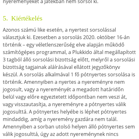
nyereményeket a Játékban nem sorsol ki.
5. Kiértékelés
Azonos számú like esetén, a nyertest sorsolással
választjuk ki. Ezesetben a sorsolás 2020. október 16-án
történik – egy véletlenszerűség elve alapján működő
számítógépes programmal, a Plukkido által megállapított
3 tagból álló sorsolási bizottság előtt, melyről a sorsolási
bizottság tagjainak aláírásával ellátott jegyzőkönyv
készül. A sorsolás alkalmával 1 fő pótnyertes sorsolása is
történik. Amennyiben a nyertes a nyereményre nem
jogosult, vagy a nyereményét a megadott határidőn
belül vagy előre egyeztetett időpontban nem veszi át,
vagy visszautasítja, a nyereményre a pótnyertes válik
jogosulttá. A pótnyertes helyébe is léphet pótnyertes
mindaddig, amíg a nyeremény gazdára nem talál.
Amennyiben a sorban utolsó helyen álló pótnyertes sem
válik jogosulttá, úgy az adott nyereménynek nincs