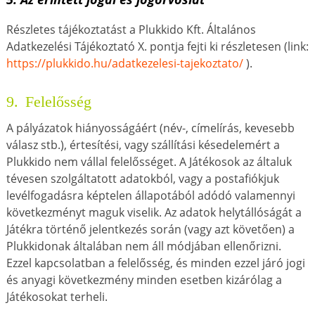
Részletes tájékoztatást a Plukkido Kft. Általános
Adatkezelési Tájékoztató X. pontja fejti ki részletesen (link:
https://plukkido.hu/adatkezelesi-tajekoztato/
).
9. Felelősség
A pályázatok hiányosságáért (név-, címelírás, kevesebb
válasz stb.), értesítési, vagy szállítási késedelemért a
Plukkido nem vállal felelősséget. A Játékosok az általuk
tévesen szolgáltatott adatokból, vagy a postafiókjuk
levélfogadásra képtelen állapotából adódó valamennyi
következményt maguk viselik. Az adatok helytállóságát a
Játékra történő jelentkezés során (vagy azt követően) a
Plukkidonak általában nem áll módjában ellenőrizni.
Ezzel kapcsolatban a felelősség, és minden ezzel járó jogi
és anyagi következmény minden esetben kizárólag a
Játékosokat terheli.