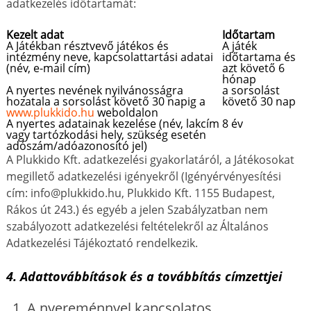
adatkezelés időtartamát:
Kezelt adat
Időtartam
A Játékban résztvevő játékos és
A játék
intézmény neve, kapcsolattartási adatai
időtartama és
(név, e-mail cím)
azt követő 6
hónap
A nyertes nevének nyilvánosságra
a sorsolást
hozatala a sorsolást követő 30 napig a
követő 30 nap
www.plukkido.hu
weboldalon
A nyertes adatainak kezelése (név, lakcím
8 év
vagy tartózkodási hely, szükség esetén
adószám/adóazonosító jel)
A Plukkido Kft. adatkezelési gyakorlatáról, a Játékosokat
megillető adatkezelési igényekről (Igényérvényesítési
cím: info@plukkido.hu, Plukkido Kft. 1155 Budapest,
Rákos út 243.) és egyéb a jelen Szabályzatban nem
szabályozott adatkezelési feltételekről az Általános
Adatkezelési Tájékoztató rendelkezik.
4. Adattovábbítások és a továbbítás címzettjei
A nyereménnyel kapcsolatos