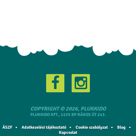
COPYRIGHT © 2026, PLUKKIDO
PLUKKIDO KFT., 1155 BP RÁKOS ÚT 243.
ÁSZF
Adatkezelési tájékoztató
Cookie szabályzat
Blog
Kapcsolat