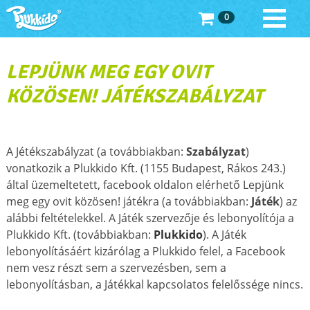
0
LEPJÜNK MEG EGY OVIT
KÖZÖSEN! JÁTÉKSZABÁLYZAT
A Jétékszabályzat (a továbbiakban:
Szabályzat
)
vonatkozik a Plukkido Kft. (1155 Budapest, Rákos 243.)
által üzemeltetett, facebook oldalon elérhető Lepjünk
meg egy ovit közösen! játékra (a továbbiakban:
Játék
) az
alábbi feltételekkel.
A Játék szervezője és lebonyolítója a
Plukkido Kft. (továbbiakban:
Plukkido
). A Játék
lebonyolításáért kizárólag a Plukkido felel, a Facebook
nem vesz részt sem a szervezésben, sem a
lebonyolításban, a Játékkal kapcsolatos felelőssége nincs.