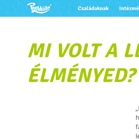
Családoknak
Intézm
MI VOLT A 
ÉLMÉNYED?
„
h
f
l