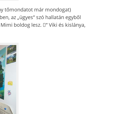
hány tőmondatot már mondogat)
ben, az „ügyes” szó hallatán egyből
imi boldog lesz. ” Viki és kislánya,