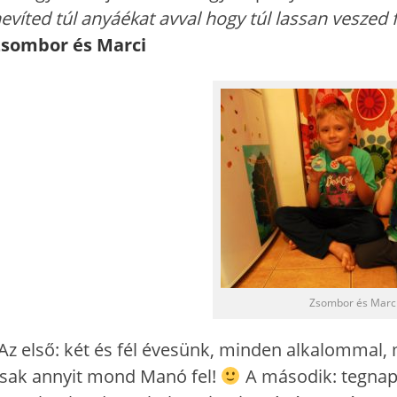
evíted túl anyáékat avval hogy túl lassan veszed 
sombor és Marci
Zsombor és Marc
Az első: két és fél évesünk, minden alkalommal,
sak annyit mond Manó fel!
A második: tegnap 