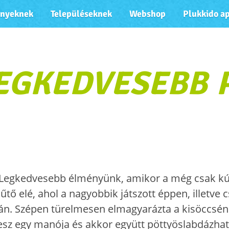
ényeknek
Településeknek
Webshop
Plukkido a
LEGKEDVESEBB 
Legkedvesebb élményünk, amikor a még csak k
űtő elé, ahol a nagyobbik játszott éppen, illetv
án. Szépen türelmesen elmagyarázta a kisöccséne
esz egy manója és akkor együtt pöttyöslabdázhat