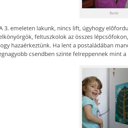
Barbi
A 3. emeleten lakunk, nincs lift, úgyhogy előford
elkönyörgök, feltuszkolok az összes lépcsőfokon
ogy hazaérkeztünk. Ha lent a postaládában manóle
egnagyobb csendben szinte felreppennek mint a 