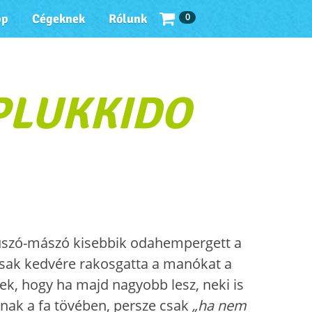
0
pp
Cégeknek
Rólunk
PLUKKIDO
úszó-mászó kisebbik odahempergett a
e csak kedvére rakosgatta a manókat a
k, hogy ha majd nagyobb lesz, neki is
nak a fa tövében, persze csak
„ha nem