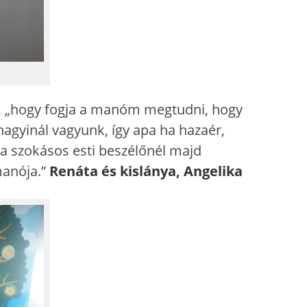
, „hogy fogja a manóm megtudni, hogy
nagyinál vagyunk, így apa ha hazaér,
 a szokásos esti beszélőnél majd
manója.”
Renáta és kislánya, Angelika