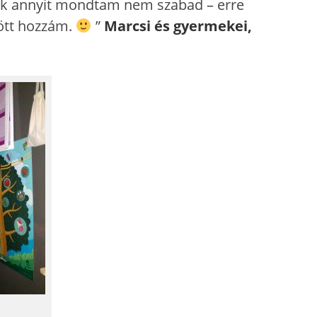
ak annyit mondtam nem szabad – erre
jött hozzám.
”
Marcsi és gyermekei,