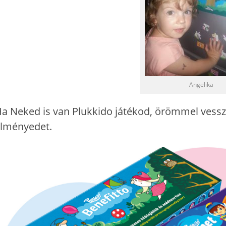
Angelika
a Neked is van Plukkido játékod, örömmel vess
lményedet.