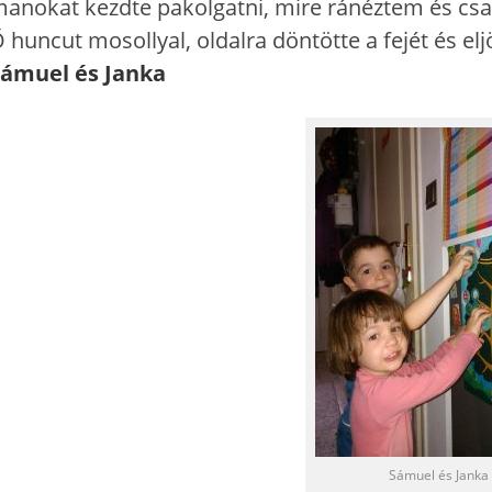
anokat kezdte pakolgatni, mire ránéztem és cs
 huncut mosollyal, oldalra döntötte a fejét és el
ámuel és Janka
Sámuel és Janka