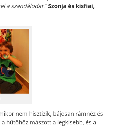
fel a szandálodat.
”
Szonja és kisfiai,
i
 mikor nem hisztizik, bájosan rámnéz és
a hűtőhöz mászott a legkisebb, és a