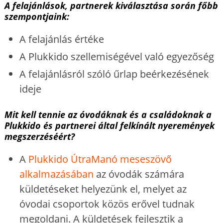
A felajánlások, partnerek kiválasztása során főbb
szempontjaink:
A felajánlás értéke
A Plukkido szellemiségével való egyezőség
A felajánlásról szóló űrlap beérkezésének
ideje
Mit kell tennie az óvodáknak és a családoknak a
Plukkido és partnerei által felkínált nyeremények
megszerzéséért?
A
Plukkido ÚtraManó meseszövő
alkalmazásában
az óvodák számára
küldetéseket helyezünk el, melyet az
óvodai csoportok közös erővel tudnak
megoldani. A küldetések fejlesztik a