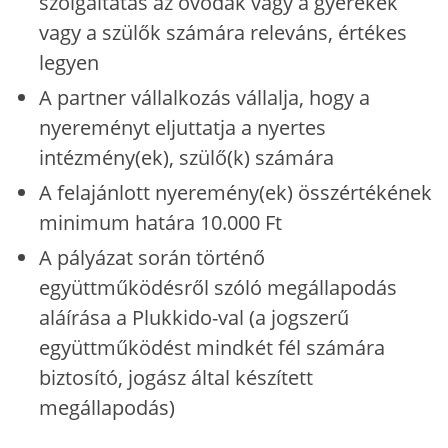
szolgáltatás az óvodák vagy a gyerekek
vagy a szülők számára releváns, értékes
legyen
A partner vállalkozás vállalja, hogy a
nyereményt eljuttatja a nyertes
intézmény(ek), szülő(k) számára
A felajánlott nyeremény(ek) összértékének
minimum határa 10.000 Ft
A pályázat során történő
együttműködésről szóló megállapodás
aláírása a Plukkido-val (a jogszerű
együttműködést mindkét fél számára
biztosító, jogász által készített
megállapodás)