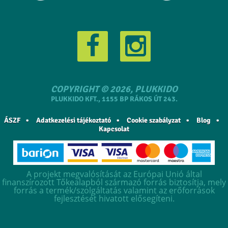
COPYRIGHT © 2026, PLUKKIDO
PLUKKIDO KFT., 1155 BP RÁKOS ÚT 243.
ÁSZF
Adatkezelési tájékoztató
Cookie szabályzat
Blog
Kapcsolat
A projekt megvalósítását az Európai Unió által
finanszírozott Tőkealapból származó forrás biztosítja, mely
forrás a termék/szolgáltatás valamint az erőforrások
fejlesztését hivatott elősegíteni.