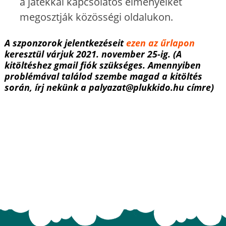
a játékkal kapcsolatos élményeiket
megosztják közösségi oldalukon.
A szponzorok jelentkezéseit
ezen az űrlapon
keresztül várjuk
2021. november 25-ig.
(A
kitöltéshez gmail fiók szükséges. Amennyiben
problémával találod szembe magad a kitöltés
során, írj nekünk a palyazat@plukkido.hu címre)