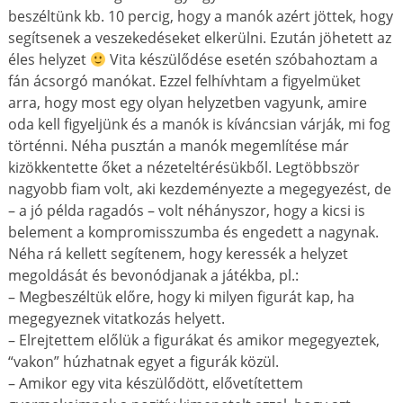
beszéltünk kb. 10 percig, hogy a manók azért jöttek, hogy
segítsenek a veszekedéseket elkerülni. Ezután jöhetett az
éles helyzet
Vita készülődése esetén szóbahoztam a
fán ácsorgó manókat. Ezzel felhívhtam a figyelmüket
arra, hogy most egy olyan helyzetben vagyunk, amire
oda kell figyeljünk és a manók is kíváncsian várják, mi fog
történni. Néha pusztán a manók megemlítése már
kizökkentette őket a nézeteltérésükből. Legtöbbször
nagyobb fiam volt, aki kezdeményezte a megegyezést, de
– a jó példa ragadós – volt néhányszor, hogy a kicsi is
belement a kompromisszumba és engedett a nagynak.
Néha rá kellett segítenem, hogy keressék a helyzet
megoldását és bevonódjanak a játékba, pl.:
– Megbeszéltük előre, hogy ki milyen figurát kap, ha
megegyeznek vitatkozás helyett.
– Elrejtettem előlük a figurákat és amikor megegyeztek,
“vakon” húzhatnak egyet a figurák közül.
– Amikor egy vita készülődött, elővetítettem