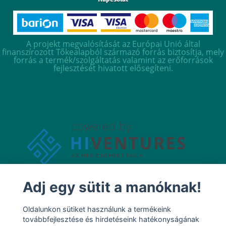
A projekt megvalósítását az Európai Unió által
finanszírozott Tőkealapból származó forrás biztosítja, mely
forrás a termék/szolgáltatás valamint az erőforrások
fejlesztését hivatott elősegíteni.
Adj egy sütit a manóknak!
Oldalunkon sütiket használunk a termékeink
továbbfejlesztése és hirdetéseink hatékonyságának