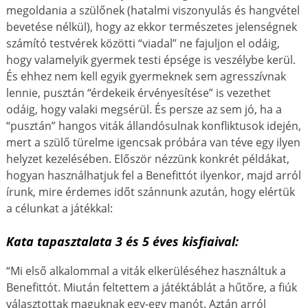
megoldania a szülőnek (hatalmi viszonyulás és hangvétel
bevetése nélkül), hogy az ekkor természetes jelenségnek
számító testvérek közötti “viadal” ne fajuljon el odáig,
hogy valamelyik gyermek testi épsége is veszélybe kerül.
És ehhez nem kell egyik gyermeknek sem agresszívnak
lennie, pusztán “érdekeik érvényesítése” is vezethet
odáig, hogy valaki megsérül. És persze az sem jó, ha a
“pusztán” hangos viták állandósulnak konfliktusok idején,
mert a szülő türelme igencsak próbára van téve egy ilyen
helyzet kezelésében. Először nézzünk konkrét példákat,
hogyan használhatjuk fel a Benefittót ilyenkor, majd arról
írunk, mire érdemes időt szánnunk azután, hogy elértük
a célunkat a játékkal:
Kata tapasztalata 3 és 5 éves kisfiaival:
“Mi első alkalommal a viták elkerüléséhez használtuk a
Benefittót. Miután feltettem a játéktáblát a hűtőre, a fiúk
választottak maguknak egy-egy manót. Aztán arról