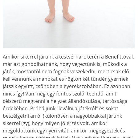
Amikor sikerrel járunk a testvérharc terén a Benefittóval,
már azt gondolhatnánk, hogy végeztünk is, működik a
játék, mostantól nem fognak veszekedni, mert csak elő
kell vennünk a manókat és rögtön két tündér gyermek
játszik együtt, csöndben a gyerekszobában. Ez azonban
nincs így! Van még egy fontos szülői teendő, amit
célszerű megtenni a helyzet állandósulása, tartóssága
érdekében. Próbáljunk “leválni a játékról” és sokat
beszélgetni arról (különösen a nagyobbakkal járunk
sikerrel így), hogy milyen jó érzés volt, amikor
megoldottunk egy ilyen vitát, amikor megegyeztek és
mind a ketten vidámak lettek. Vagy milyen jó érzés, látni,