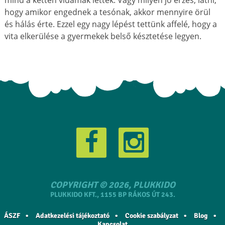
hogy amikor engednek a tesónak, akkor mennyire örül
és hálás érte. Ezzel egy nagy lépést tettünk affelé, hogy a
vita elkerülése a gyermekek belső késztetése legyen.
COPYRIGHT © 2026, PLUKKIDO
PLUKKIDO KFT., 1155 BP RÁKOS ÚT 243.
ÁSZF
Adatkezelési tájékoztató
Cookie szabályzat
Blog
Kapcsolat