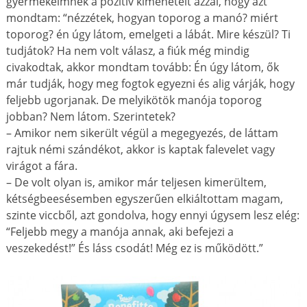
gyermekeimnek a pozitív kimenetelt azzal, hogy azt
mondtam: “nézzétek, hogyan toporog a manó? miért
toporog? én úgy látom, emelgeti a lábát. Mire készül? Ti
tudjátok? Ha nem volt válasz, a fiúk még mindig
civakodtak, akkor mondtam tovább: Én úgy látom, ők
már tudják, hogy meg fogtok egyezni és alig várják, hogy
feljebb ugorjanak. De melyikötök manója toporog
jobban? Nem látom. Szerintetek?
– Amikor nem sikerült végül a megegyezés, de láttam
rajtuk némi szándékot, akkor is kaptak falevelet vagy
virágot a fára.
– De volt olyan is, amikor már teljesen kimerültem,
kétségbeesésemben egyszerűen elkiáltottam magam,
szinte viccből, azt gondolva, hogy ennyi úgysem lesz elég:
“Feljebb megy a manója annak, aki befejezi a
veszekedést!” És láss csodát! Még ez is működött.”