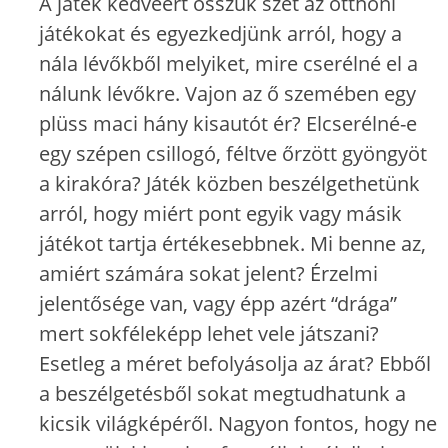
A játék kedvéért osszuk szét az otthoni
játékokat és egyezkedjünk arról, hogy a
nála lévőkből melyiket, mire cserélné el a
nálunk lévőkre. Vajon az ő szemében egy
plüss maci hány kisautót ér? Elcserélné-e
egy szépen csillogó, féltve őrzött gyöngyöt
a kirakóra? Játék közben beszélgethetünk
arról, hogy miért pont egyik vagy másik
játékot tartja értékesebbnek. Mi benne az,
amiért számára sokat jelent? Érzelmi
jelentősége van, vagy épp azért “drága”
mert sokféleképp lehet vele játszani?
Esetleg a méret befolyásolja az árat? Ebből
a beszélgetésből sokat megtudhatunk a
kicsik világképéről. Nagyon fontos, hogy ne