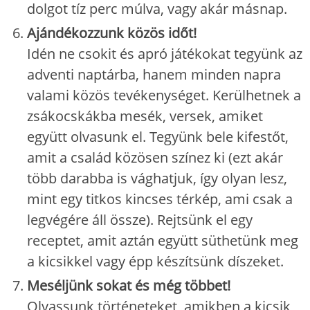
dolgot tíz perc múlva, vagy akár másnap.
Ajándékozzunk közös időt!
Idén ne csokit és apró játékokat tegyünk az
adventi naptárba, hanem minden napra
valami közös tevékenységet. Kerülhetnek a
zsákocskákba mesék, versek, amiket
együtt olvasunk el. Tegyünk bele kifestőt,
amit a család közösen színez ki (ezt akár
több darabba is vághatjuk, így olyan lesz,
mint egy titkos kincses térkép, ami csak a
legvégére áll össze). Rejtsünk el egy
receptet, amit aztán együtt süthetünk meg
a kicsikkel vagy épp készítsünk díszeket.
Meséljünk sokat és még többet!
Olvassunk történeteket, amikben a kicsik