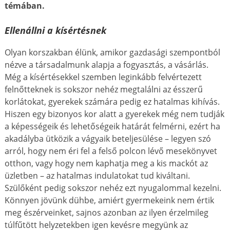
témában.
Ellenállni a kísértésnek
Olyan korszakban élünk, amikor gazdasági szempontból
nézve a társadalmunk alapja a fogyasztás, a vásárlás.
Még a kísértésekkel szemben leginkább felvértezett
felnőtteknek is sokszor nehéz megtalálni az ésszerű
korlátokat, gyerekek számára pedig ez hatalmas kihívás.
Hiszen egy bizonyos kor alatt a gyerekek még nem tudják
a képességeik és lehetőségeik határát felmérni, ezért ha
akadályba ütközik a vágyaik beteljesülése – legyen szó
arról, hogy nem éri fel a felső polcon lévő mesekönyvet
otthon, vagy hogy nem kaphatja meg a kis mackót az
üzletben – az hatalmas indulatokat tud kiváltani.
Szülőként pedig sokszor nehéz ezt nyugalommal kezelni.
Könnyen jövünk dühbe, amiért gyermekeink nem értik
meg észérveinket, sajnos azonban az ilyen érzelmileg
túlfűtött helyzetekben igen kevésre megyünk az