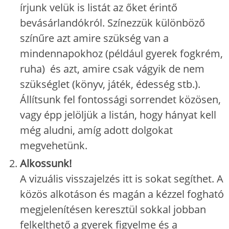
írjunk velük is listát az őket érintő
bevásárlandókról. Színezzük különböző
színűre azt amire szükség van a
mindennapokhoz (például gyerek fogkrém,
ruha) és azt, amire csak vágyik de nem
szükséglet (könyv, játék, édesség stb.).
Állítsunk fel fontossági sorrendet közösen,
vagy épp jelöljük a listán, hogy hányat kell
még aludni, amíg adott dolgokat
megvehetünk.
Alkossunk!
A vizuális visszajelzés itt is sokat segíthet. A
közös alkotáson és magán a kézzel fogható
megjelenítésen keresztül sokkal jobban
felkelthető a gyerek figyelme és a