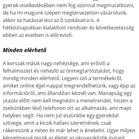
gyerek viselkedésében nem fog azonnal megmutatkozni,
de ha mi magunk szépen megtervezetten vásárolunk,
akkor ez hatással lesz az ő szokásaira is. A
hétköznapokban kialakított rendszer és következetesség
ebben az esetben is előrevivő.
Minden elérhető
A korszak másik nagy nehézsége, ami erősíti a
felhalmozást és nehezíti az önmegtartóztatást, hogy
mindig minden elérhető. Legyen szó a termékekről,
amiket online éjjel-nappal megrendelhetünk, vagy épp az
információról, ami állandóan kéznél van. Manapság egy
utazás előtt nem kell megnézni a menetrendet, hiszen a
zsebünkben lévő telefonon ott az alkalmazás, ami majd
helyben segít. Ha nem jut eszünkbe egy gyerekdal
szövege, amit a kicsik hallani szeretnének, csak
rákeresünk a neten és már lehet is énekelni. Ugye milyen
kényelmessé teszik az életet az okoseszközök instant