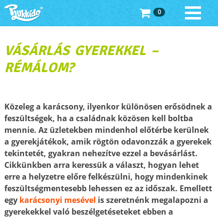
0
VÁSÁRLÁS GYEREKKEL –
RÉMÁLOM?
Közeleg a karácsony, ilyenkor különösen erősödnek a
feszültségek, ha a családnak közösen kell boltba
mennie. Az üzletekben mindenhol előtérbe kerülnek
a gyerekjátékok, amik rögtön odavonzzák a gyerekek
tekintetét, gyakran nehezítve ezzel a bevásárlást.
Cikkünkben arra keressük a választ, hogyan lehet
erre a helyzetre előre felkészülni, hogy mindenkinek
feszültségmentesebb lehessen ez az időszak. Emellett
egy
karácsonyi mesével
is szeretnénk megalapozni a
gyerekekkel való beszélgetéseteket ebben a