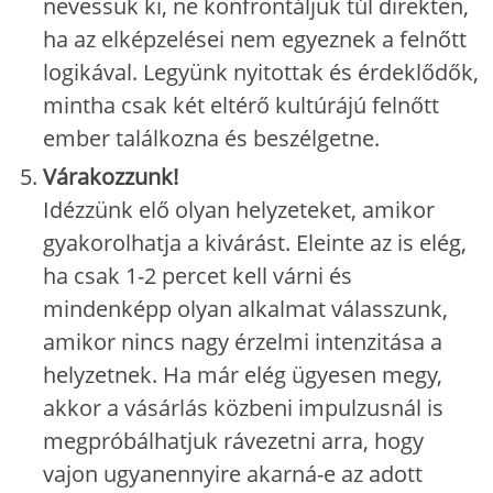
nevessük ki, ne konfrontáljuk túl direkten,
ha az elképzelései nem egyeznek a felnőtt
logikával. Legyünk nyitottak és érdeklődők,
mintha csak két eltérő kultúrájú felnőtt
ember találkozna és beszélgetne.
Várakozzunk!
Idézzünk elő olyan helyzeteket, amikor
gyakorolhatja a kivárást. Eleinte az is elég,
ha csak
1-2 percet kell várni és
mindenképp olyan alkalmat válasszunk,
amikor nincs nagy érzelmi intenzitása a
helyzetnek. Ha már elég ügyesen megy,
akkor a vásárlás közbeni impulzusnál is
megpróbálhatjuk rávezetni arra, hogy
vajon ugyanennyire akarná-e az adott