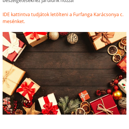
beszélgetésekhez járulunk hozzá!
IDE kattintva tudjátok letölteni a Furfanga Karácsonya c.
mesénket.