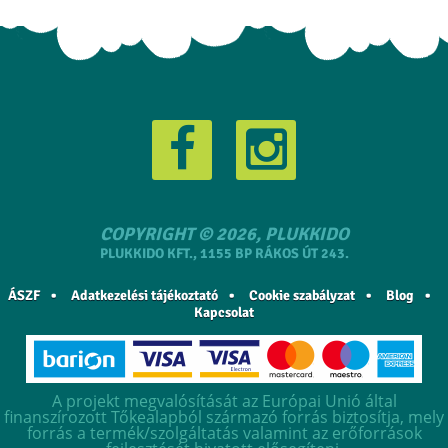
COPYRIGHT © 2026, PLUKKIDO
PLUKKIDO KFT., 1155 BP RÁKOS ÚT 243.
ÁSZF
Adatkezelési tájékoztató
Cookie szabályzat
Blog
Kapcsolat
A projekt megvalósítását az Európai Unió által
finanszírozott Tőkealapból származó forrás biztosítja, mely
forrás a termék/szolgáltatás valamint az erőforrások