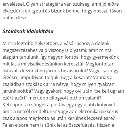
érveléssel. Olyan stratégiára van szükség, amit jó előre
elkezdünk építgetni és bízunk benne, hogy hosszú távon
hatása lesz.
Szokások kialakítása
Mint a legtöbb helyzetben, a vásárláshoz, a dolgok
megszerzéséhez való viszony is olyasmi, amit minta
alapján tanulunk. Így nagyon fontos, hogy gyermekünk
mit lát a mi viselkedésünkön keresztül. Megfontoltan,
listával a kezünkben járunk bevásárolni? Vagy csak úgy
érzésre, impulzívan töltjük meg a kosarat? Vannak a
családban szokások arra nézve, hogy milyen gyakran
járunk boltba? Vagy gyakori, hogy ovi után “be kell ugrani
ezért-azért” mert épp elfogyott otthon valami?
Kétnaponta csönget a postás egy-egy újabb kütyüvel,
amit a netről rendeltünk? Vagy az elektronikai cikkek is
csak alapos megfontolás után kerülnek lecserélésre?
Talán elsőre nem is tűnik fel az összefüggés, hiszen a