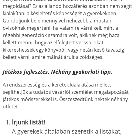
megoldásai? Ez az állandó hozzáférés azonban nem segít
kialakítani a késleltetés képességét a gyerekekben.
Gondoljunk bele mennyivel nehezebb a mostani
ovisoknak megérteni, ha valamire várni kell, mint a
régebbi generációk számára volt, akiknek még haza
kellett menni, hogy az elfelejtett verssorokat
kikereshessék egy könyvből, vagy netán késő tavaszig
kellett várni, amire málnát árult a zöldséges.
Játékos fejlesztés. Néhány gyakorlati tipp.
A rendszeresség és a keretek kialakítása mellett
segíthetjük a tudatos vásárlói szemlélet megalapozását
játékos módszerekkel is. Összeszedtünk nektek néhány
ötletet:
Írjunk listát!
A gyerekek általában szeretik a listákat,