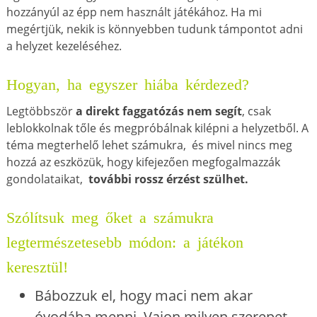
hozzányúl az épp nem használt játékához. Ha mi
megértjük, nekik is könnyebben tudunk támpontot adni
a helyzet kezeléséhez.
Hogyan, ha egyszer hiába kérdezed?
Legtöbbször
a direkt faggatózás nem segít
, csak
leblokkolnak tőle és megpróbálnak kilépni a helyzetből. A
téma megterhelő lehet számukra, és mivel nincs meg
hozzá az eszközük, hogy kifejezően megfogalmazzák
gondolataikat,
további rossz érzést szülhet.
Szólítsuk meg őket a számukra
legtermészetesebb módon: a játékon
keresztül!
Bábozzuk el, hogy maci nem akar
óvodába menni. Vajon milyen szerepet