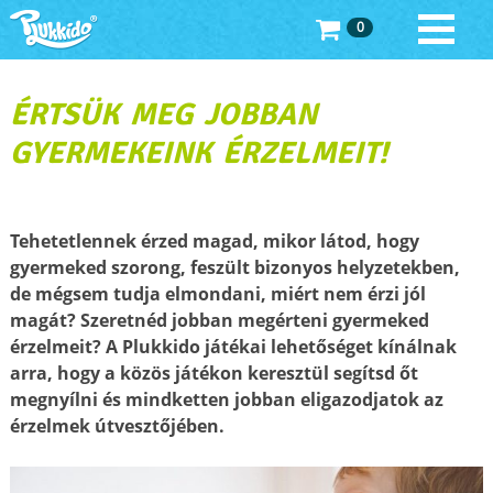
0
ÉRTSÜK MEG JOBBAN
GYERMEKEINK ÉRZELMEIT!
Tehetetlennek érzed magad, mikor látod, hogy
gyermeked szorong, feszült bizonyos helyzetekben,
de mégsem tudja elmondani, miért nem érzi jól
magát? Szeretnéd jobban megérteni gyermeked
érzelmeit? A Plukkido játékai lehetőséget kínálnak
arra, hogy a közös játékon keresztül segítsd őt
megnyílni és mindketten jobban eligazodjatok az
érzelmek útvesztőjében.