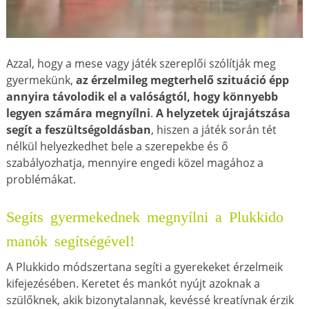
Azzal, hogy a mese vagy játék szereplői szólítják meg
gyermekünk,
az érzelmileg megterhelő szituáció épp
annyira távolodik el a valóságtól, hogy könnyebb
legyen számára megnyílni
.
A helyzetek újrajátszása
segít a feszültségoldásban
, hiszen a játék során tét
nélkül helyezkedhet bele a szerepekbe és ő
szabályozhatja, mennyire engedi közel magához a
problémákat.
Segíts gyermekednek megnyílni a Plukkido
manók segítségével!
A Plukkido módszertana segíti a gyerekeket érzelmeik
kifejezésében. Keretet és mankót nyújt azoknak a
szülőknek, akik bizonytalannak, kevéssé kreatívnak érzik