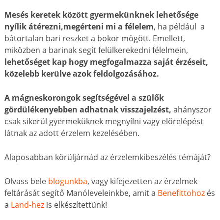
Mesés keretek között gyermekünknek
lehetősége
nyílik átérezni,megérteni mi a félelem
, ha például a
bátortalan bari reszket a bokor mögött. Emellett,
miközben a barinak segít felülkerekedni félelmein,
lehetőséget kap hogy megfogalmazza saját érzéseit,
közelebb kerülve azok feldolgozásához.
A mágneskorongok segítségével a szülők
gördülékenyebben adhatnak visszajelzést,
ahányszor
csak sikerül gyermeküknek megnyílni vagy előrelépést
látnak az adott érzelem kezelésében.
Alaposabban körüljárnád az érzelemkibeszélés témáját?
Olvass bele
blogunkba
, vagy kifejezetten az érzelmek
feltárását segítő Manóleveleinkbe, amit a
Benefittohoz
és
a
Land-hez
is elkészítettünk
!