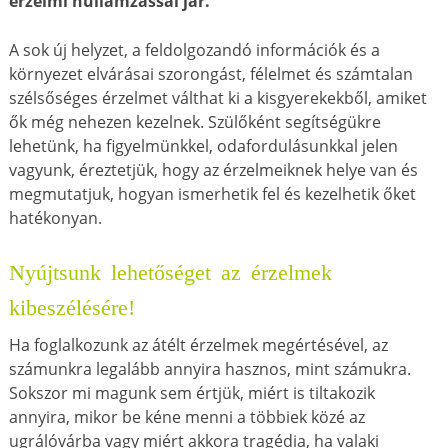
érzelmi hullámzással jár.
A sok új helyzet, a feldolgozandó információk és a
környezet elvárásai szorongást, félelmet és számtalan
szélsőséges érzelmet válthat ki a kisgyerekekből, amiket
ők még nehezen kezelnek. Szülőként segítségükre
lehetünk, ha figyelmünkkel, odafordulásunkkal jelen
vagyunk, éreztetjük, hogy az érzelmeiknek helye van és
megmutatjuk, hogyan ismerhetik fel és kezelhetik őket
hatékonyan.
Nyújtsunk lehetőséget az érzelmek
kibeszélésére!
Ha foglalkozunk az átélt érzelmek megértésével, az
számunkra legalább annyira hasznos, mint számukra.
Sokszor mi magunk sem értjük, miért is tiltakozik
annyira, mikor be kéne menni a többiek közé az
ugrálóvárba vagy miért akkora tragédia, ha valaki