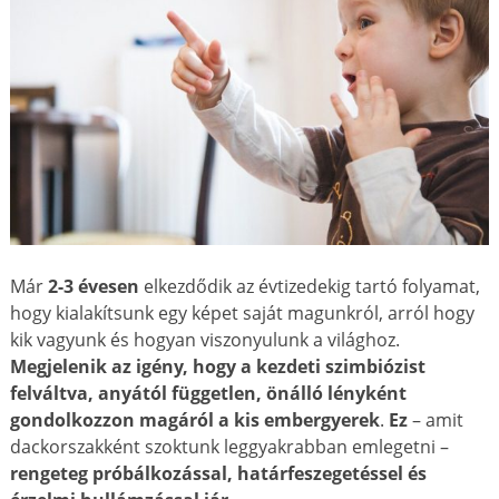
Már
2-3 évesen
elkezdődik az évtizedekig tartó folyamat,
hogy kialakítsunk egy képet saját magunkról, arról hogy
kik vagyunk és hogyan viszonyulunk a világhoz.
Megjelenik az igény, hogy a kezdeti szimbiózist
felváltva, anyától független, önálló lényként
gondolkozzon magáról a kis embergyerek
.
Ez
– amit
dackorszakként szoktunk leggyakrabban emlegetni –
rengeteg próbálkozással, határfeszegetéssel és