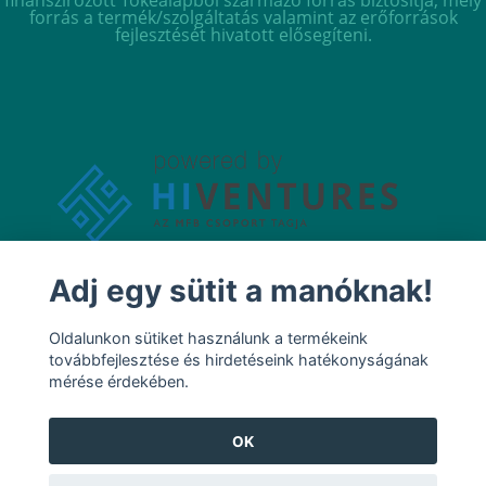
finanszírozott Tőkealapból származó forrás biztosítja, mely
forrás a termék/szolgáltatás valamint az erőforrások
fejlesztését hivatott elősegíteni.
Adj egy sütit a manóknak!
Oldalunkon sütiket használunk a termékeink
továbbfejlesztése és hirdetéseink hatékonyságának
mérése érdekében.
OK