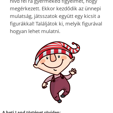
hívd fel rá gyermeked figyelmét, hogy
megérkezett. Ekkor kezdődik az ünnepi
mulatság, játsszatok együtt egy kicsit a
figurákkal! Találjátok ki, melyik figurával
hogyan lehet mulatni.
A heti Land történet röviden: