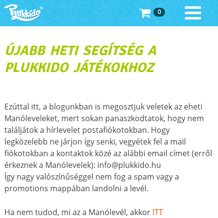
0
ÚJABB HETI SEGÍTSÉG A
PLUKKIDO JÁTÉKOKHOZ
Ezúttal itt, a blogunkban is megosztjuk veletek az eheti
Manóleveleket, mert sokan panaszkodtatok, hogy nem
találjátok a hírlevelet postafiókotokban. Hogy
legközelebb ne járjon így senki, vegyétek fel a mail
fiókotokban a kontaktok közé az alábbi email címet (erről
érkeznek a Manólevelek): info@plukkido.hu
Így nagy valószínűséggel nem fog a spam vagy a
promotions mappában landolni a levél.
Ha nem tudod, mi az a Manólevél, akkor
ITT