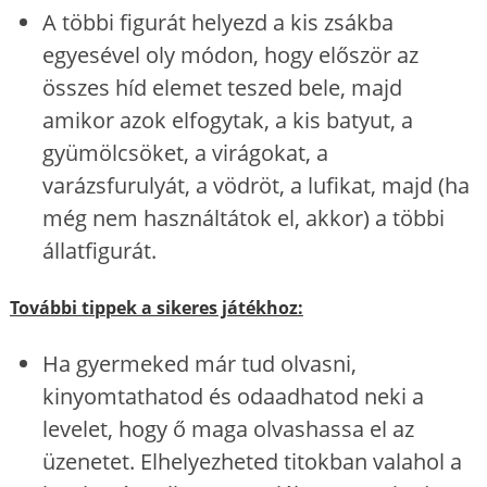
A többi figurát helyezd a kis zsákba
egyesével oly módon, hogy először az
összes híd elemet teszed bele, majd
amikor azok elfogytak, a kis batyut, a
gyümölcsöket, a virágokat, a
varázsfurulyát, a vödröt, a lufikat, majd (ha
még nem használtátok el, akkor) a többi
állatfigurát.
További tippek a sikeres játékhoz:
Ha gyermeked már tud olvasni,
kinyomtathatod és odaadhatod neki a
levelet, hogy ő maga olvashassa el az
üzenetet. Elhelyezheted titokban valahol a