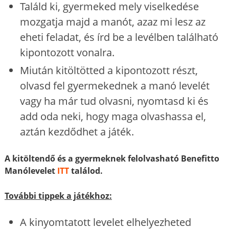
Találd ki, gyermeked mely viselkedése
mozgatja majd a manót, azaz mi lesz az
eheti feladat, és írd be a levélben található
kipontozott vonalra.
Miután kitöltötted a kipontozott részt,
olvasd fel gyermekednek a manó levelét
vagy ha már tud olvasni, nyomtasd ki és
add oda neki, hogy maga olvashassa el,
aztán kezdődhet a játék.
A kitöltendő és a gyermeknek felolvasható Benefitto
Manólevelet
ITT
találod.
További tippek a játékhoz:
A kinyomtatott levelet elhelyezheted