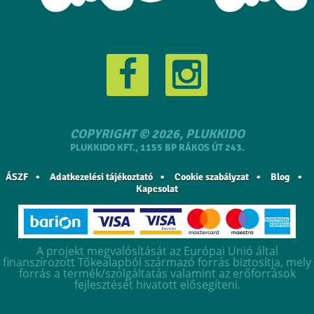
COPYRIGHT © 2026, PLUKKIDO
PLUKKIDO KFT., 1155 BP RÁKOS ÚT 243.
ÁSZF
Adatkezelési tájékoztató
Cookie szabályzat
Blog
Kapcsolat
A projekt megvalósítását az Európai Unió által
finanszírozott Tőkealapból származó forrás biztosítja, mely
forrás a termék/szolgáltatás valamint az erőforrások
fejlesztését hivatott elősegíteni.