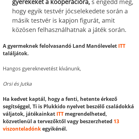
gyerekeket a kooperációra,
s engedd meg,
hogy egyik testvér jócselekedete során a
másik testvér is kapjon figurát, amit
közösen felhasználhatnak a játék során.
A gyermeknek felolvasandó Land Manólevelet
ITT
találjátok.
Hangos gyereknevetést kívánunk,
Orsi és Jutka
Ha kedvet kaptál, hogy a fenti, hetente érkező
segítséggel, Ti is Plukkido nyelvet beszélő családokká
váljatok, játékainkat
ITT
megrendelheted,
közvetlenül a tervezőktől vagy beszerzheted
13
viszonteladónk
egyikénél.