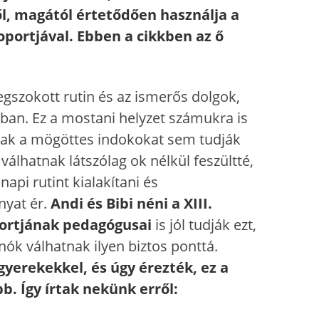
ől, magától értetődően használja a
oportjával. Ebben a cikkben az ő
gszokott rutin és az ismerős dolgok,
ban. Ez a mostani helyzet számukra is
 csak a mögöttes indokokat sem tudják
álhatnak látszólag ok nélkül feszültté,
api rutint kialakítani és
nyat ér.
Andi és Bibi néni a XIII.
ortjának pedagógusai
is jól tudják ezt,
nók válhatnak ilyen biztos ponttá.
yerekekkel, és úgy érezték, ez a
. Így írtak nekünk erről: