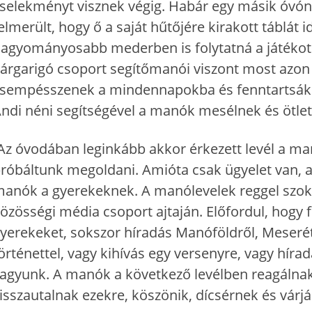
selekményt visznek végig. Habár egy másik óvónőv
elmerült, hogy ő a saját hűtőjére kirakott táblát i
agyományosabb mederben is folytatná a játékot.
árgarigó csoport segítőmanói viszont most azon
sempésszenek a mindennapokba és fenntartsák a
ndi néni segítségével a manók mesélnek és ötle
Az óvodában leginkább akkor érkezett levél a m
róbáltunk megoldani. Amióta csak ügyelet van, a
anók a gyerekeknek. A manólevelek reggel szokta
özösségi média csoport ajtaján. Előfordul, hogy
yerekeket, sokszor híradás Manóföldről, Meserét
örténettel, vagy kihívás egy versenyre, vagy híradá
agyunk. A manók a következő levélben reagálnak 
isszautalnak ezekre, köszönik, dícsérnek és várjá