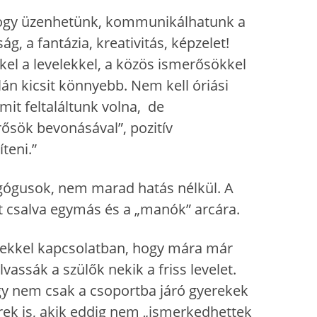
hogy üzenhetünk, kommunikálhatunk a
, a fantázia, kreativitás, képzelet!
kel a levelekkel, a közös ismerősökkel
án kicsit könnyebb. Nem kell óriási
it feltaláltunk volna, de
ősök bevonásával”, pozitív
teni.”
dagógusok, nem marad hatás nélkül. A
t csalva egymás és a „manók” arcára.
velekkel kapcsolatban, hogy mára már
vassák a szülők nekik a friss levelet.
hogy nem csak a csoportba járó gyerekek
rek is, akik eddig nem „ismerkedhettek