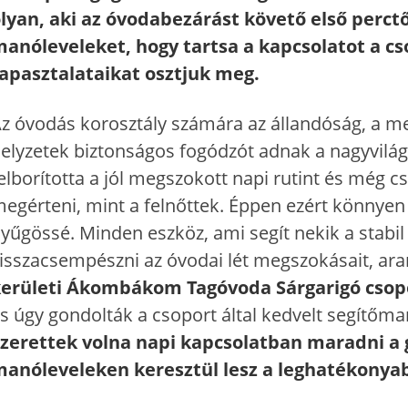
lyan, aki az óvodabezárást követő első perct
anóleveleket, hogy tartsa a kapcsolatot a cs
apasztalataikat osztjuk meg.
z óvodás korosztály számára az állandóság, a me
elyzetek biztonságos fogódzót adnak a nagyvilág
elborította a jól megszokott napi rutint és még
egérteni, mint a felnőttek. Éppen ezért könnyen v
yűgössé. Minden eszköz, ami segít nekik a stabil n
isszacsempészni az óvodai lét megszokásait, ara
erületi Ákombákom Tagóvoda Sárgarigó csop
s úgy gondolták a csoport által kedvelt segítőma
zerettek volna napi kapcsolatban maradni a g
anóleveleken keresztül lesz a leghatékonyabb