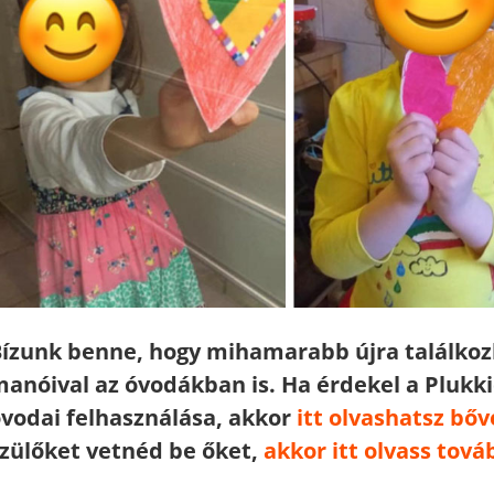
ízunk benne, hogy mihamarabb újra találkoz
anóival az óvodákban is. Ha érdekel a Plukki
vodai felhasználása, akkor
itt olvashatsz bőv
zülőket vetnéd be őket,
akkor itt olvass tová