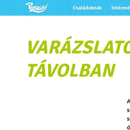
Családoknak
Intézm
VARÁZSLAT
TÁVOLBAN
A
s
s
ó