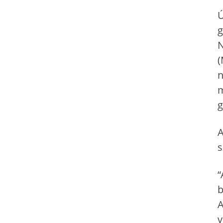
Ú
g
N
(
n
m
g
A
s
“
b
A
v