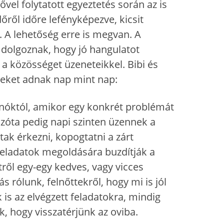
el folytatott egyeztetés során az is
dőről időre lefényképezve, kicsit
 A lehetőség erre is megvan. A
 dolgoznak, hogy jó hangulatot
 közösséget üzeneteikkel. Bibi és
teket adnak nap mint nap:
anóktól, amikor egy konkrét problémát
zóta pedig napi szinten üzennek a
k érkezni, kopogtatni a zárt
 feladatok megoldására buzdítják a
ről egy-egy kedves, vagy vicces
s rólunk, felnőttekről, hogy mi is jól
is az elvégzett feladatokra, mindig
k, hogy visszatérjünk az oviba.