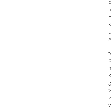
c
f
h
S
c
A
“
p
m
k
g
t
v
v