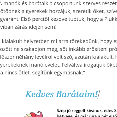
A manók és barátaik a csoportunk szerves részé
ötődnek a gyerekek hozzájuk, szeretik őket, szív
gyaránt. Első perctől kezdve tudtuk, hogy a Plu
viban zárás idején sem!
 kialakult helyzetben mi arra törekedünk, hogy 
özött ne szakadjon meg, sőt inkább erősíteni pró
lőször néhány levélről volt szó, azután kialakult
yerekeknek manólevelet. Felváltva írogatjuk őket
a nincs ötlet, segítünk egymásnak.”