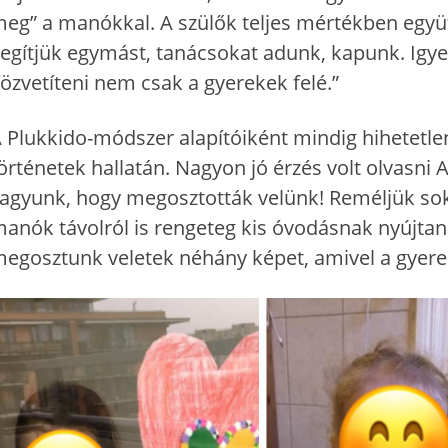
eg” a manókkal. A szülők teljes mértékben egy
egítjük egymást, tanácsokat adunk, kapunk. Igyek
özvetíteni nem csak a gyerekek felé.”
 Plukkido-módszer alapítóiként mindig hihetetlen
örténetek hallatán. Nagyon jó érzés volt olvasni 
agyunk, hogy megosztották velünk! Reméljük sokak
anók távolról is rengeteg kis óvodásnak nyújtan
egosztunk veletek néhány képet, amivel a gye