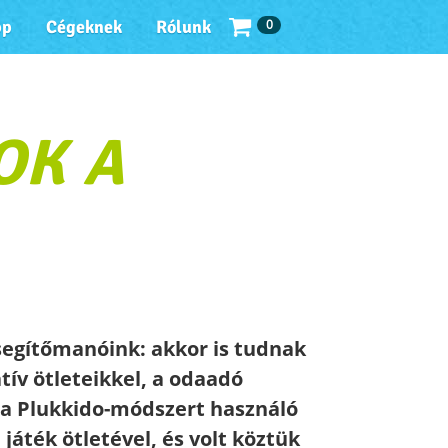
0
pp
Cégeknek
Rólunk
OK A
segítőmanóink: akkor is tudnak
atív ötleteikkel, a odaadó
 a Plukkido-módszert használó
áték ötletével, és volt köztük