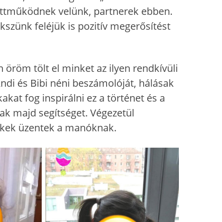
üttműködnek velünk, partnerek ebben.
szünk feléjük is pozitív megerősítést
 öröm tölt el minket az ilyen rendkívüli
Andi és Bibi néni beszámolóját, hálásak
at fog inspirálni ez a történet és a
ak majd segítséget. Végezetül
rekek üzentek a manóknak.