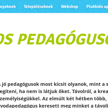
ényeknek
Településeknek
Webshop
Plukkido a
OS PEDAGÓGUS
 jó pedagógusok most kicsit olyanok, mint a 
egíteni, ha nem is látjuk őket. Távolról, a kre
zemélyiségükkel. Az elmúlt két hétben több,
vodapedagógus keresett meg minket a távoli j