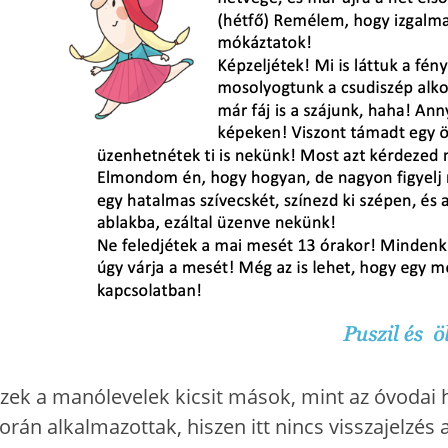
zek a manólevelek kicsit mások, mint az óvodai h
orán alkalmazottak, hiszen itt nincs visszajelzés