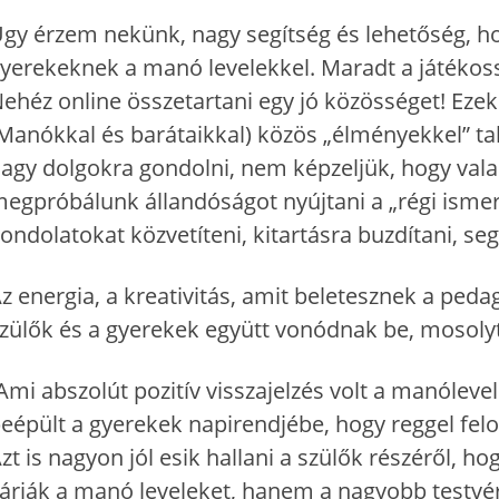
gy érzem nekünk, nagy segítség és lehetőség, 
yerekeknek a manó levelekkel. Maradt a játékosság
ehéz online összetartani egy jó közösséget! Ezek
Manókkal és barátaikkal) közös „élményekkel” tal
agy dolgokra gondolni, nem képzeljük, hogy valam
egpróbálunk állandóságot nyújtani a „régi ismer
ondolatokat közvetíteni, kitartásra buzdítani, segí
z energia, a kreativitás, amit beletesznek a pe
zülők és a gyerekek együtt vonódnak be, mosoly
Ami abszolút pozitív visszajelzés volt a manóle
eépült a gyerekek napirendjébe, hogy reggel felol
zt is nagyon jól esik hallani a szülők részéről, 
árják a manó leveleket, hanem a nagyobb testvé