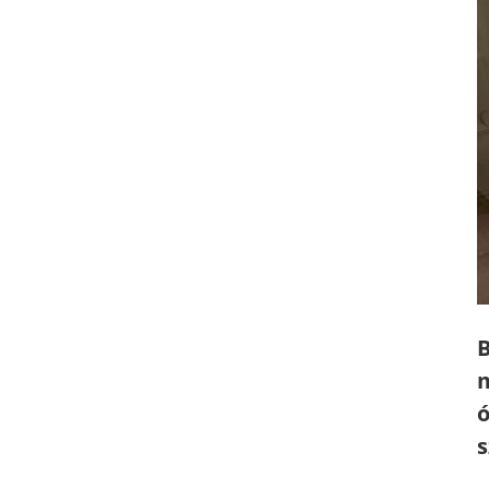
B
m
ó
s