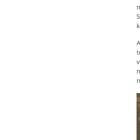
m
S
k
A
t
v
m
m