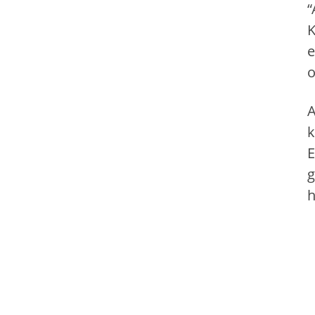
“
K
e
o
A
k
E
g
h