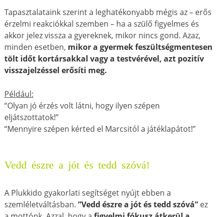
Tapasztalataink szerint a leghatékonyabb mégis az – erős
érzelmi reakciókkal szemben – ha a szülő figyelmes és
akkor jelez vissza a gyereknek, mikor nincs gond. Azaz,
minden esetben,
mikor a gyermek feszültségmentesen
tölt időt kortársakkal vagy a testvérével, azt pozitív
visszajelzéssel erősíti meg.
Például:
“Olyan jó érzés volt látni, hogy ilyen szépen
eljátszottatok!”
“Mennyire szépen kérted el Marcsitól a játéklapátot!”
Vedd észre a jót és tedd szóvá!
A Plukkido gyakorlati segítséget nyújt ebben a
szemléletváltásban.
”
Vedd észre a jót és tedd szóvá”
ez
a mottónk. Azzal, hogy a
figyelmi fókusz átkerül a