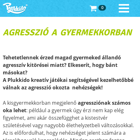
0
AGRESSZIÓ A GYERMEKKORBAN
Tehetetlennek érzed magad gyermeked állandó
agresszív kitörései miatt? Elkeserít, hogy bánt
másokat?
A Plukkido kreatív játékai segítségével kezelhetőbbé
válnak az agresszió okozta nehézségek!
A kisgyermekkorban megjelenő
agressziónak számos
oka lehet
: például a gyermek úgy érzi nem kap elég
figyelmet, ami akár összefügghet a kistestvér
születésével vagy nagyobb élethelyzetbeli változásokkal.
Az is előfordulhat, hogy nehézséget jelent számára a