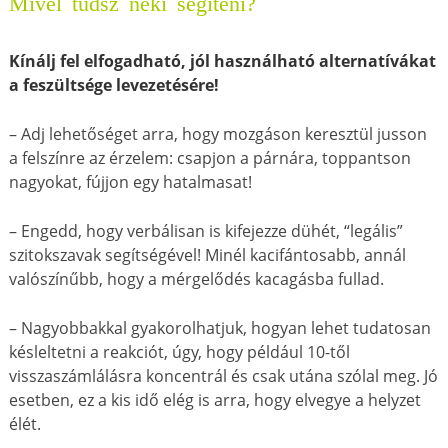
Mivel tudsz neki segíteni?
Kínálj fel elfogadható, jól használható alternatívákat
a feszültsége levezetésére!
– Adj lehetőséget arra, hogy mozgáson keresztül jusson
a felszínre az érzelem: csapjon a párnára, toppantson
nagyokat, fújjon egy hatalmasat!
– Engedd, hogy verbálisan is kifejezze dühét, “legális”
szitokszavak segítségével! Minél kacifántosabb, annál
valószínűbb, hogy a mérgelődés kacagásba fullad.
– Nagyobbakkal gyakorolhatjuk, hogyan lehet tudatosan
késleltetni a reakciót, úgy, hogy például 10-től
visszaszámlálásra koncentrál és csak utána szólal meg. Jó
esetben, ez a kis idő elég is arra, hogy elvegye a helyzet
élét.