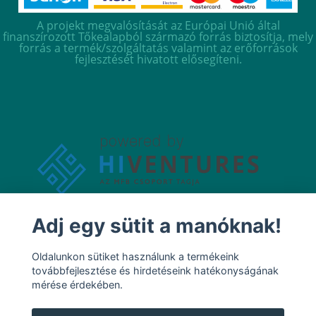
A projekt megvalósítását az Európai Unió által
finanszírozott Tőkealapból származó forrás biztosítja, mely
forrás a termék/szolgáltatás valamint az erőforrások
fejlesztését hivatott elősegíteni.
Adj egy sütit a manóknak!
Oldalunkon sütiket használunk a termékeink
továbbfejlesztése és hirdetéseink hatékonyságának
mérése érdekében.