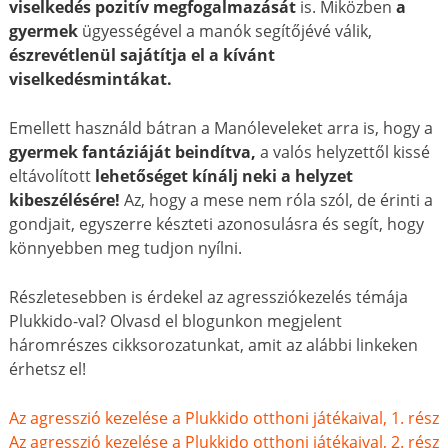
viselkedés pozitív megfogalmazását
is. Miközben
a
gyermek
ügyességével a manók segítőjévé válik,
észrevétlenül sajátítja el a kívánt
viselkedésmintákat.
Emellett használd bátran a Manóleveleket arra is, hogy a
gyermek fantáziáját beindítva,
a valós helyzettől kissé
eltávolított
lehetőséget kínálj neki a helyzet
kibeszélésére!
Az, hogy a mese nem róla szól, de érinti a
gondjait, egyszerre készteti azonosulásra és segít, hogy
könnyebben meg tudjon nyílni.
Részletesebben is érdekel az agressziókezelés témája
Plukkido-val? Olvasd el blogunkon megjelent
háromrészes cikksorozatunkat, amit az alábbi linkeken
érhetsz el!
Az agresszió kezelése a Plukkido otthoni játékaival, 1. rész
Az agresszió kezelése a Plukkido otthoni játékaival, 2. rész