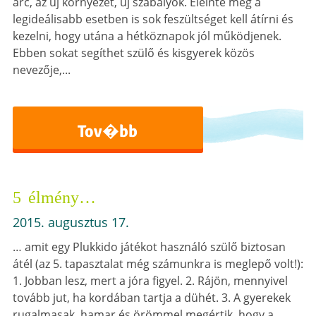
arc, az új környezet, új szabályok. Eleinte még a
legideálisabb esetben is sok feszültséget kell átírni és
kezelni, hogy utána a hétköznapok jól működjenek.
Ebben sokat segíthet szülő és kisgyerek közös
nevezője,...
Tov�bb
5 élmény…
2015. augusztus 17.
… amit egy Plukkido játékot használó szülő biztosan
átél (az 5. tapasztalat még számunkra is meglepő volt!):
1. Jobban lesz, mert a jóra figyel. 2. Rájön, mennyivel
tovább jut, ha kordában tartja a dühét. 3. A gyerekek
rugalmasak, hamar és örömmel megértik, hogy a