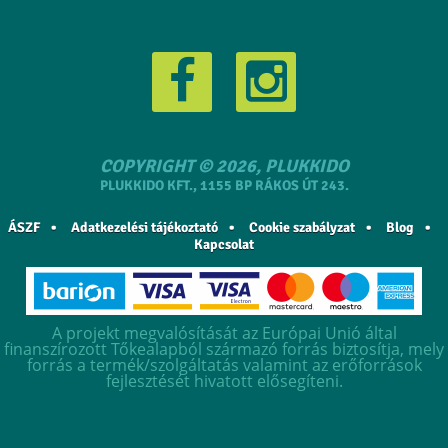
COPYRIGHT © 2026, PLUKKIDO
PLUKKIDO KFT., 1155 BP RÁKOS ÚT 243.
ÁSZF
Adatkezelési tájékoztató
Cookie szabályzat
Blog
Kapcsolat
A projekt megvalósítását az Európai Unió által
finanszírozott Tőkealapból származó forrás biztosítja, mely
forrás a termék/szolgáltatás valamint az erőforrások
fejlesztését hivatott elősegíteni.