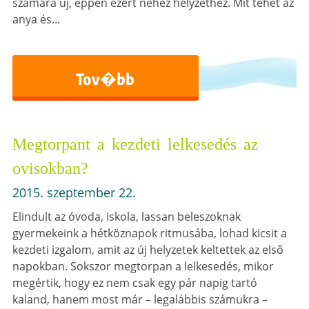
számára új, éppen ezért nehéz helyzethez. Mit tehet az
anya és...
Tov�bb
Megtorpant a kezdeti lelkesedés az
ovisokban?
2015. szeptember 22.
Elindult az óvoda, iskola, lassan beleszoknak
gyermekeink a hétköznapok ritmusába, lohad kicsit a
kezdeti izgalom, amit az új helyzetek keltettek az első
napokban. Sokszor megtorpan a lelkesedés, mikor
megértik, hogy ez nem csak egy pár napig tartó
kaland, hanem most már – legalábbis számukra –