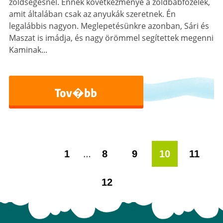
zöldségesnél. Ennek következménye a zöldbabfőzelék,
amit általában csak az anyukák szeretnek. Én
legalábbis nagyon. Meglepetésünkre azonban, Sári és
Maszat is imádja, és nagy örömmel segítettek megenni
Kaminak...
Tov�bb
…
1
8
9
10
11
12