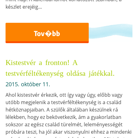
készlet erejéig...
Tov�bb
Kistestvér a fronton! A
testvérféltékenység oldása játékkal.
2015. október 11.
Ahol kistestvér érkezik, ott így vagy úgy, előbb vagy
utóbb megjelenik a testvérféltékenység is a család
hétköznapjaiban. A szülők általában készülnek rá
lélekben, hogy ez bekövetkezik, ám a gyakorlatban
sokszor az egész család türelmét, leleményességét
próbára teszi, ha jól akar viszonyulni ehhez a mindenki