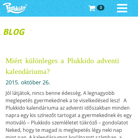
0
BLOG
Miért különleges a Plukkido adventi
kalendáriuma?
2015. október 26.
Jól látjátok, nincs benne édesség. A legnagyobb
meglepetés gyermekednek a te viselkedésed lesz! A
Plukkido kalendáriuma az adventi időszakban minden
napra egy kis színezőt tartogat a gyermekednek és egy
motiváló – Plukkido szemléletet tükröző – gondolatot
Neked, hogy te magad is meglepetés légy neki nap
mint nap. A kalendáriumot korlátozott számban, a