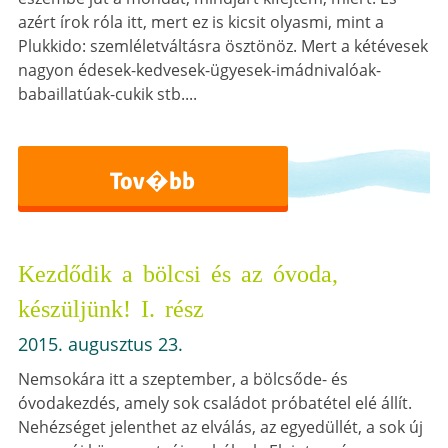
azért írok róla itt, mert ez is kicsit olyasmi, mint a
Plukkido: szemléletváltásra ösztönöz. Mert a kétévesek
nagyon édesek-kedvesek-ügyesek-imádnivalóak-
babaillatúak-cukik stb....
Tov�bb
Kezdődik a bölcsi és az óvoda,
készüljünk! I. rész
2015. augusztus 23.
Nemsokára itt a szeptember, a bölcsőde- és
óvodakezdés, amely sok családot próbatétel elé állít.
Nehézséget jelenthet az elválás, az egyedüllét, a sok új