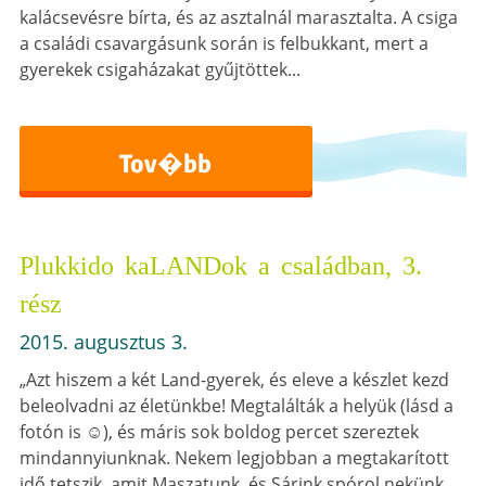
kalácsevésre bírta, és az asztalnál marasztalta. A csiga
a családi csavargásunk során is felbukkant, mert a
gyerekek csigaházakat gyűjtöttek...
Tov�bb
Plukkido kaLANDok a családban, 3.
rész
2015. augusztus 3.
„Azt hiszem a két Land-gyerek, és eleve a készlet kezd
beleolvadni az életünkbe! Megtalálták a helyük (lásd a
fotón is ☺), és máris sok boldog percet szereztek
mindannyiunknak. Nekem legjobban a megtakarított
idő tetszik, amit Maszatunk, és Sárink spórol nekünk,