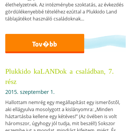
élethelyzetnek. Az intézménybe szoktatás, az évkezdés
gördülékenyebbé tételéhez ezúttal a Plukkido Land
táblajátékot használó családoknak...
Tov�bb
Plukkido kaLANDok a családban, 7.
rész
2015. szeptember 1.
Hallottam nemrég egy megállapítást egy ismerőstől,
aki ellágyulva mosolygott a kislányomra: „Minden
háztartásba kellene egy kétéves!” (Az övében is volt
háromszor, úgyhogy jól tudja, mit beszél!) Sokszor
eszembe jut a mondat, mindjárt kifejtem, miért. És