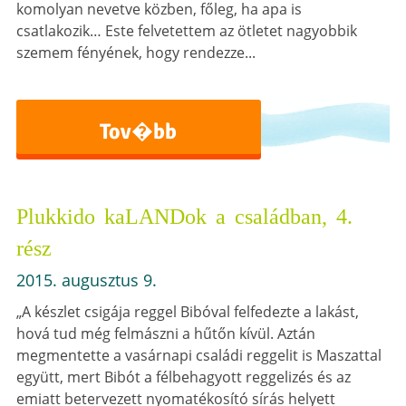
komolyan nevetve közben, főleg, ha apa is
csatlakozik… Este felvetettem az ötletet nagyobbik
szemem fényének, hogy rendezze...
Tov�bb
Plukkido kaLANDok a családban, 4.
rész
2015. augusztus 9.
„A készlet csigája reggel Bibóval felfedezte a lakást,
hová tud még felmászni a hűtőn kívül. Aztán
megmentette a vasárnapi családi reggelit is Maszattal
együtt, mert Bibót a félbehagyott reggelizés és az
emiatt betervezett nyomatékosító sírás helyett