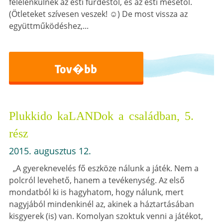
felélénkülnek az esti fürdéstől, és az esti mesétől.
(Ötleteket szívesen veszek! ☺) De most vissza az
együttműködéshez,...
Tov�bb
Plukkido kaLANDok a családban, 5.
rész
2015. augusztus 12.
„A gyereknevelés fő eszköze nálunk a játék. Nem a
polcról levehető, hanem a tevékenység. Az első
mondatból ki is hagyhatom, hogy nálunk, mert
nagyjából mindenkinél az, akinek a háztartásában
kisgyerek (is) van. Komolyan szoktuk venni a játékot,